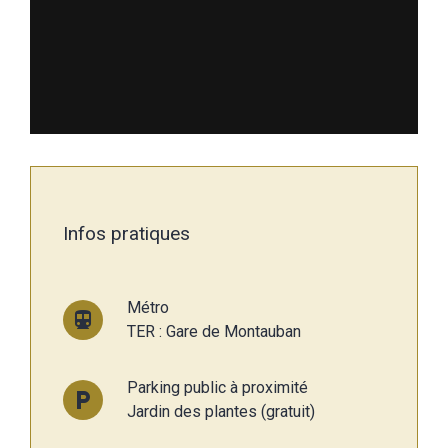
Infos pratiques
Métro
directions_subway
TER : Gare de Montauban
Parking public à proximité
local_parking
Jardin des plantes (gratuit)